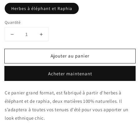
Herbes à éléphant et Raphia
Quantité
Réduire
Augmenter
la
la
quantité
quantité
Ajouter au panier
de
de
Sac
Sac
Panier
Panier
Acheter maintenant
XL-
XL-
MARA
MARA
Ce panier grand format, est fabriqué à partir d'herbes à
éléphant et de raphia, deux matières 100% naturelles. Il
s’adaptera à toutes vos tenues d'été pour vous apporter un
look ethnique chic.