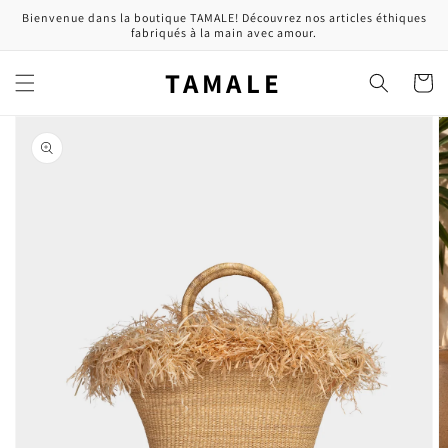
et
Bienvenue dans la boutique TAMALE! Découvrez nos articles éthiques
passer
fabriqués à la main avec amour.
au
contenu
TAMALE
Panier
Passer aux
informations
produits
Ouvrir
1
des
supports
multimédia
dans
la
vue