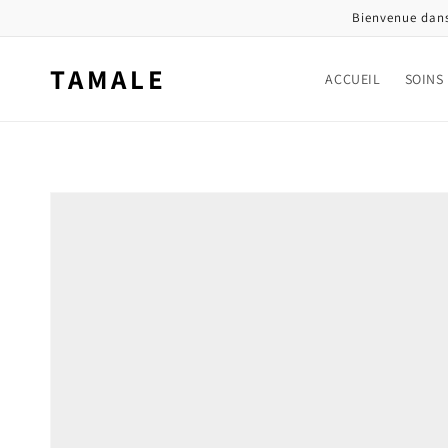
et
Bienvenue dans
passer
au
contenu
TAMALE
ACCUEIL
SOINS
Passer aux
informations
produits