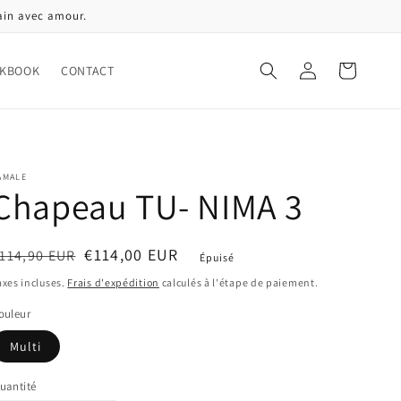
ain avec amour.
Connexion
Panier
KBOOK
CONTACT
AMALE
Chapeau TU- NIMA 3
rix
rix
€114,00 EUR
114,90 EUR
Épuisé
abituel
oldé
axes incluses.
Frais d'expédition
calculés à l'étape de paiement.
ouleur
Multi
uantité