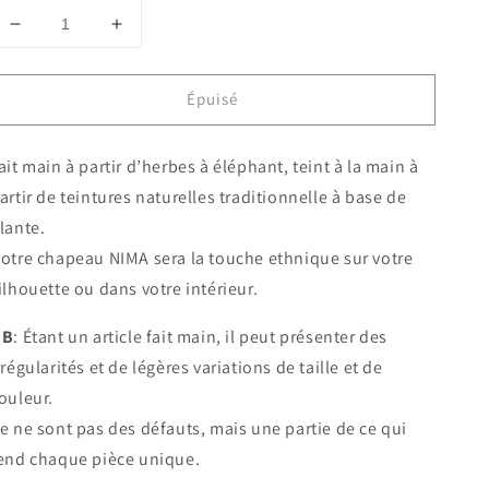
Réduire
Augmenter
la
la
quantité
quantité
Épuisé
de
de
Chapeau
Chapeau
TU-
TU-
ait main à partir d’herbes à éléphant, teint à la main à
NIMA
NIMA
3
3
artir de teintures naturelles traditionnelle à base de
lante.
otre chapeau NIMA sera la touche ethnique sur votre
ilhouette ou dans votre intérieur.
NB
: Étant un article fait main, il peut présenter des
rrégularités et de légères variations de taille et de
ouleur.
e ne sont pas des défauts, mais une partie de ce qui
end chaque pièce unique.