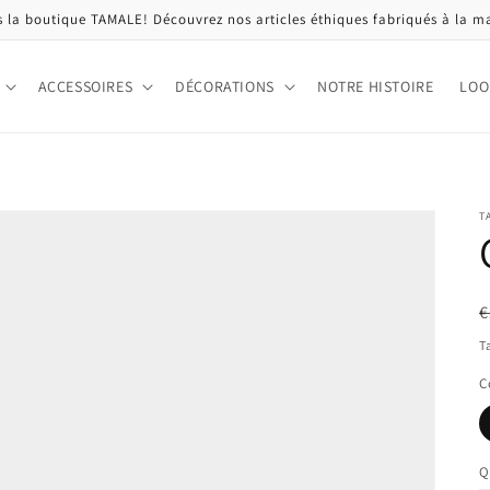
 la boutique TAMALE! Découvrez nos articles éthiques fabriqués à la m
ACCESSOIRES
DÉCORATIONS
NOTRE HISTOIRE
LOO
T
P
P
€
h
s
T
C
Q