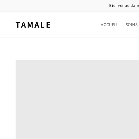
et
Bienvenue dans
passer
au
contenu
TAMALE
ACCUEIL
SOINS
Passer aux
informations
produits