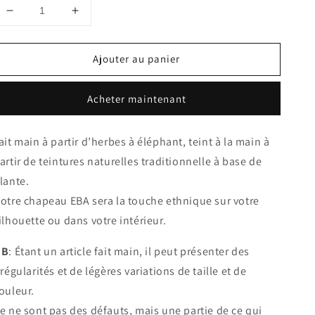
Réduire
Augmenter
la
la
quantité
quantité
Ajouter au panier
de
de
Chapeau
Chapeau
TU-
TU-
Acheter maintenant
NIMA
NIMA
1
1
ait main à partir d’herbes à éléphant, teint à la main à
artir de teintures naturelles traditionnelle à base de
lante.
otre chapeau EBA sera la touche ethnique sur votre
ilhouette ou dans votre intérieur.
NB
: Étant un article fait main, il peut présenter des
rrégularités et de légères variations de taille et de
ouleur.
e ne sont pas des défauts, mais une partie de ce qui