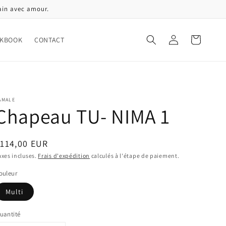
ain avec amour.
Connexion
Panier
KBOOK
CONTACT
AMALE
Chapeau TU- NIMA 1
rix
114,00 EUR
abituel
axes incluses.
Frais d'expédition
calculés à l'étape de paiement.
ouleur
Multi
uantité