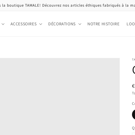
 la boutique TAMALE! Découvrez nos articles éthiques fabriqués à la m
ACCESSOIRES
DÉCORATIONS
NOTRE HISTOIRE
LOO
T
P
€
h
T
C
Q